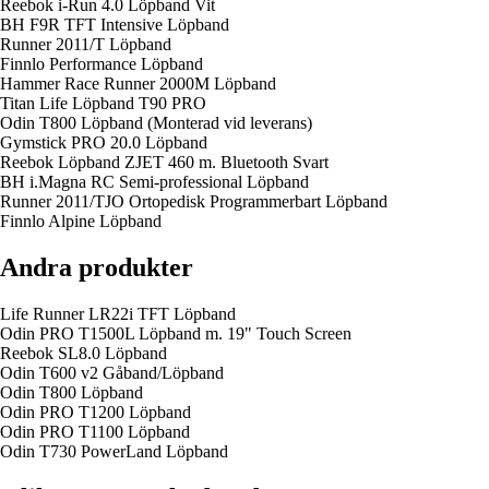
Reebok i-Run 4.0 Löpband Vit
BH F9R TFT Intensive Löpband
Runner 2011/T Löpband
Finnlo Performance Löpband
Hammer Race Runner 2000M Löpband
Titan Life Löpband T90 PRO
Odin T800 Löpband (Monterad vid leverans)
Gymstick PRO 20.0 Löpband
Reebok Löpband ZJET 460 m. Bluetooth Svart
BH i.Magna RC Semi-professional Löpband
Runner 2011/TJO Ortopedisk Programmerbart Löpband
Finnlo Alpine Löpband
Andra produkter
Life Runner LR22i TFT Löpband
Odin PRO T1500L Löpband m. 19" Touch Screen
Reebok SL8.0 Löpband
Odin T600 v2 Gåband/Löpband
Odin T800 Löpband
Odin PRO T1200 Löpband
Odin PRO T1100 Löpband
Odin T730 PowerLand Löpband