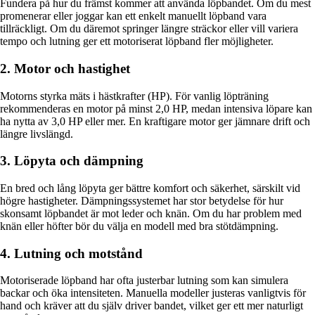
Fundera på hur du främst kommer att använda löpbandet. Om du mest
promenerar eller joggar kan ett enkelt manuellt löpband vara
tillräckligt. Om du däremot springer längre sträckor eller vill variera
tempo och lutning ger ett motoriserat löpband fler möjligheter.
2. Motor och hastighet
Motorns styrka mäts i hästkrafter (HP). För vanlig löpträning
rekommenderas en motor på minst 2,0 HP, medan intensiva löpare kan
ha nytta av 3,0 HP eller mer. En kraftigare motor ger jämnare drift och
längre livslängd.
3. Löpyta och dämpning
En bred och lång löpyta ger bättre komfort och säkerhet, särskilt vid
högre hastigheter. Dämpningssystemet har stor betydelse för hur
skonsamt löpbandet är mot leder och knän. Om du har problem med
knän eller höfter bör du välja en modell med bra stötdämpning.
4. Lutning och motstånd
Motoriserade löpband har ofta justerbar lutning som kan simulera
backar och öka intensiteten. Manuella modeller justeras vanligtvis för
hand och kräver att du själv driver bandet, vilket ger ett mer naturligt