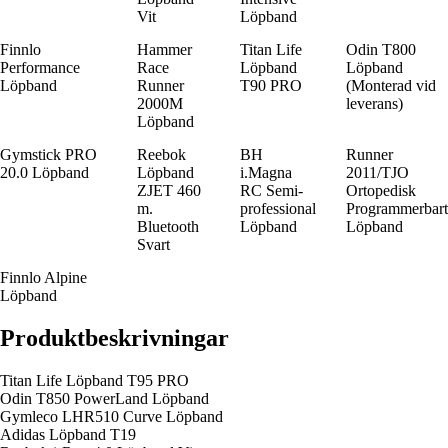
Vit
Löpband
Finnlo
Hammer
Titan Life
Odin T800
Performance
Race
Löpband
Löpband
Löpband
Runner
T90 PRO
(Monterad vid
2000M
leverans)
Löpband
Gymstick PRO
Reebok
BH
Runner
20.0 Löpband
Löpband
i.Magna
2011/TJO
ZJET 460
RC Semi-
Ortopedisk
m.
professional
Programmerbart
Bluetooth
Löpband
Löpband
Svart
Finnlo Alpine
Löpband
Produktbeskrivningar
Titan Life Löpband T95 PRO
Odin T850 PowerLand Löpband
Gymleco LHR510 Curve Löpband
Adidas Löpband T19