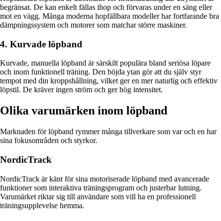
begränsat. De kan enkelt fällas ihop och förvaras under en säng eller
mot en vägg. Många moderna hopfällbara modeller har fortfarande bra
dämpningssystem och motorer som matchar större maskiner.
4. Kurvade löpband
Kurvade, manuella löpband är särskilt populära bland seriösa löpare
och inom funktionell träning. Den böjda ytan gör att du själv styr
tempot med din kroppshållning, vilket ger en mer naturlig och effektiv
löpstil. De kräver ingen ström och ger hög intensitet.
Olika varumärken inom löpband
Marknaden för löpband rymmer många tillverkare som var och en har
sina fokusområden och styrkor.
NordicTrack
NordicTrack är känt för sina motoriserade löpband med avancerade
funktioner som interaktiva träningsprogram och justerbar lutning.
Varumärket riktar sig till användare som vill ha en professionell
träningsupplevelse hemma.