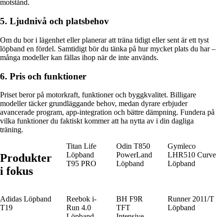
motstånd.
5. Ljudnivå och platsbehov
Om du bor i lägenhet eller planerar att träna tidigt eller sent är ett tyst
löpband en fördel. Samtidigt bör du tänka på hur mycket plats du har –
många modeller kan fällas ihop när de inte används.
6. Pris och funktioner
Priset beror på motorkraft, funktioner och byggkvalitet. Billigare
modeller täcker grundläggande behov, medan dyrare erbjuder
avancerade program, app-integration och bättre dämpning. Fundera på
vilka funktioner du faktiskt kommer att ha nytta av i din dagliga
träning.
Titan Life
Odin T850
Gymleco
Löpband
PowerLand
LHR510 Curve
Produkter
T95 PRO
Löpband
Löpband
i fokus
Adidas Löpband
Reebok i-
BH F9R
Runner 2011/T
T19
Run 4.0
TFT
Löpband
Löpband
Intensive