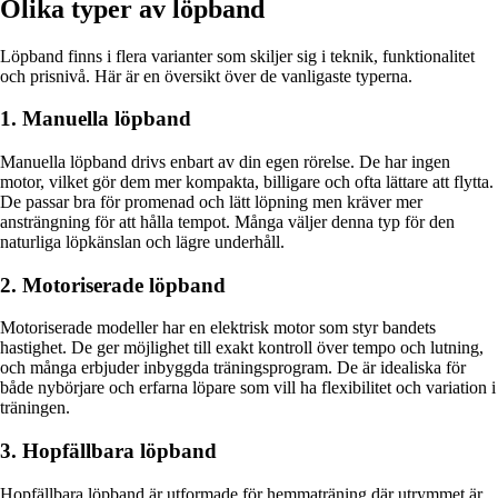
Olika typer av löpband
Löpband finns i flera varianter som skiljer sig i teknik, funktionalitet
och prisnivå. Här är en översikt över de vanligaste typerna.
1. Manuella löpband
Manuella löpband drivs enbart av din egen rörelse. De har ingen
motor, vilket gör dem mer kompakta, billigare och ofta lättare att flytta.
De passar bra för promenad och lätt löpning men kräver mer
ansträngning för att hålla tempot. Många väljer denna typ för den
naturliga löpkänslan och lägre underhåll.
2. Motoriserade löpband
Motoriserade modeller har en elektrisk motor som styr bandets
hastighet. De ger möjlighet till exakt kontroll över tempo och lutning,
och många erbjuder inbyggda träningsprogram. De är idealiska för
både nybörjare och erfarna löpare som vill ha flexibilitet och variation i
träningen.
3. Hopfällbara löpband
Hopfällbara löpband är utformade för hemmaträning där utrymmet är